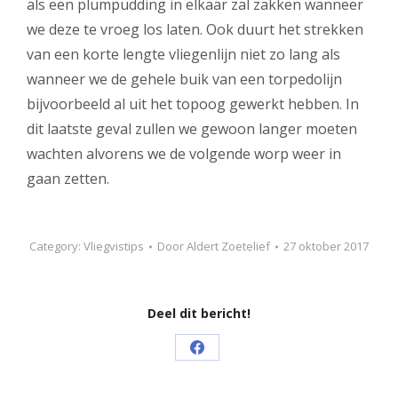
als een plumpudding in elkaar zal zakken wanneer
we deze te vroeg los laten. Ook duurt het strekken
van een korte lengte vliegenlijn niet zo lang als
wanneer we de gehele buik van een torpedolijn
bijvoorbeeld al uit het topoog gewerkt hebben. In
dit laatste geval zullen we gewoon langer moeten
wachten alvorens we de volgende worp weer in
gaan zetten.
Category:
Vliegvistips
Door
Aldert Zoetelief
27 oktober 2017
Deel dit bericht!
Share
on