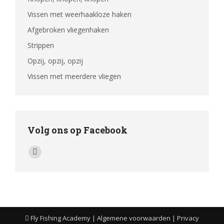
Vissen met weerhaakloze haken
Afgebroken vliegenhaken
Strippen
Opzij, opzij, opzij
Vissen met meerdere vliegen
Volg ons op Facebook
Vind ons op:
Facebook
page
opens
in
new
Fly Fishing Academy |
Algemene voorwaarden
|
Privacy
window