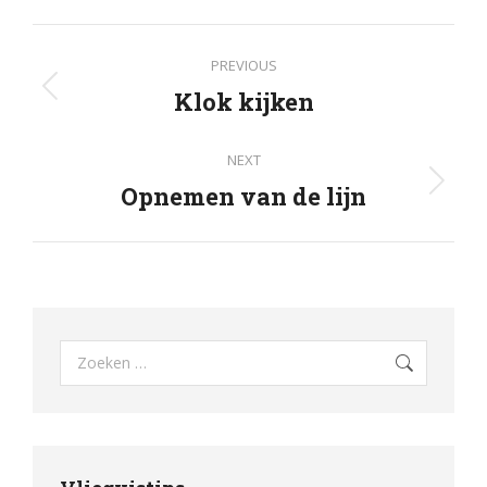
Facebook
Post
PREVIOUS
navigation
Klok kijken
Previous
post:
NEXT
Opnemen van de lijn
Next
post:
Search: