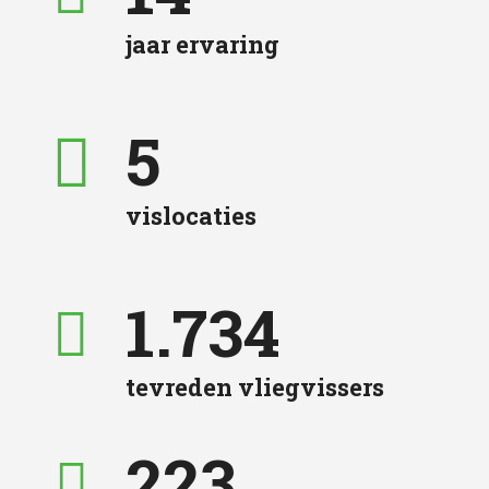
jaar ervaring
5
vislocaties
1.742
tevreden vliegvissers
224