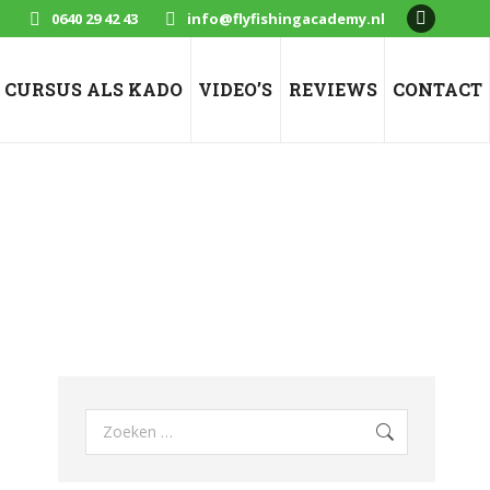
0640 29 42 43
info@flyfishingacademy.nl
Faceboo
page
opens
CURSUS ALS KADO
VIDEO’S
REVIEWS
CONTACT
in
new
window
Search: