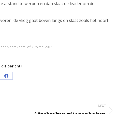
e afstand te werpen en dan slaat de leader om de
 voren, de vlieg gaat boven langs en slaat zoals het hoort
Door
Aldert Zoetelief
25 mei 2016
 dit bericht!
Share
on
Facebook
NEXT
Next