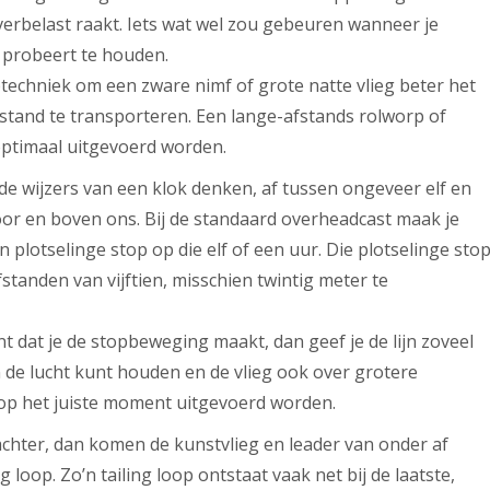
overbelast raakt. Iets wat wel zou gebeuren wanneer je
t probeert te houden.
techniek om een zware nimf of grote natte vlieg beter het
fstand te transporteren. Een lange-afstands rolworp of
optimaal uitgevoerd worden.
e wijzers van een klok denken, af tussen ongeveer elf en
voor en boven ons. Bij de standaard overheadcast maak je
lotselinge stop op die elf of een uur. Die plotselinge sto
fstanden van vijftien, misschien twintig meter te
t dat je de stopbeweging maakt, dan geef je de lijn zoveel
in de lucht kunt houden en de vlieg ook over grotere
l op het juiste moment uitgevoerd worden.
 achter, dan komen de kunstvlieg en leader van onder af
 loop. Zo’n tailing loop ontstaat vaak net bij de laatste,