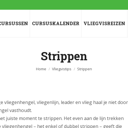
CURSUSSEN
CURSUSKALENDER
VLIEGVISREIZEN
Strippen
Je bent hier:
Home
Vliegvistips
Strippen
liegenhengel, vliegenlijn, leader en vlieg haal je niet door
ngel vasthoudt.
et juiste moment te strippen. Het even aan de lijn trekken
liegenhengel – het enkel of dubbel strippen – geeft die