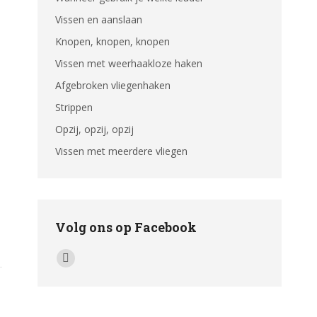
Vissen en aanslaan
Knopen, knopen, knopen
Vissen met weerhaakloze haken
Afgebroken vliegenhaken
Strippen
Opzij, opzij, opzij
Vissen met meerdere vliegen
Volg ons op Facebook
Vind ons op:
Facebook
page
opens