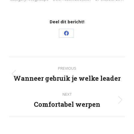
Deel dit bericht!
Share
on
Facebook
Post
PREVIOUS
navigation
Wanneer gebruik je welke leader
Previous
post:
NEXT
Comfortabel werpen
Next
post: