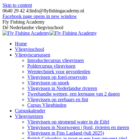
Skip to content
0640 29 42 43
info@flyfishingacademy.nl
Facebook page opens in new window
Fly Fishing Academy
Dé Nederlandse vliegvisschool
Home
Vliegvisschool
Vliegviscursussen
Introductiecursus vliegvissen
Poldercursus vliegvissen
Werptechniek voor gevorderden
Vliegvissen op forel-reservoirs
Vliegvissen op snoek
Vliegvissen in Nederlandse rivieren
Tweehandig werpen, een leergang van 2 dagen
Vliegvissen op zeebaars en fint
Cursus Vliegbinden
Cursuskalender
Vliegvisreizen
Vliegvissen op stromend water in de Eifel
Vliegvissen in Noorwegen | fjord, rivieren en meren
Vliegvissen in Fins Lapland (juli 2025)
British Columbia: je moet er een keer geweest zijn!