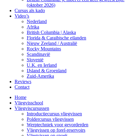
(oktober 2026)
Cursus als kado
Video’s
Nederland
Afrika
British Columbia | Alaska
Florida & Caraibische eilanden
Nieuw Zeeland / Australië
Rocky Mountains
Scandinavië
Slovenië
U.K. en Ierland
IJsland & Groenland
Zuid-Amerika
Reviews
Contact
Home
Vliegvisschool
Vliegviscursussen
Introductiecursus vliegvissen
Poldercursus vliegvissen
Werptechniek voor gevorderden
Vliegvissen op forel-reservoirs
Vliegvissen op snoek