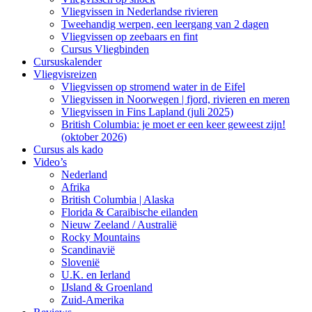
Vliegvissen in Nederlandse rivieren
Tweehandig werpen, een leergang van 2 dagen
Vliegvissen op zeebaars en fint
Cursus Vliegbinden
Cursuskalender
Vliegvisreizen
Vliegvissen op stromend water in de Eifel
Vliegvissen in Noorwegen | fjord, rivieren en meren
Vliegvissen in Fins Lapland (juli 2025)
British Columbia: je moet er een keer geweest zijn!
(oktober 2026)
Cursus als kado
Video’s
Nederland
Afrika
British Columbia | Alaska
Florida & Caraibische eilanden
Nieuw Zeeland / Australië
Rocky Mountains
Scandinavië
Slovenië
U.K. en Ierland
IJsland & Groenland
Zuid-Amerika