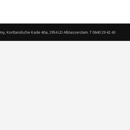
emy, Kortlandsche Kade 40a, 2954 LD Alblasserdam. T 0640 29 42 43