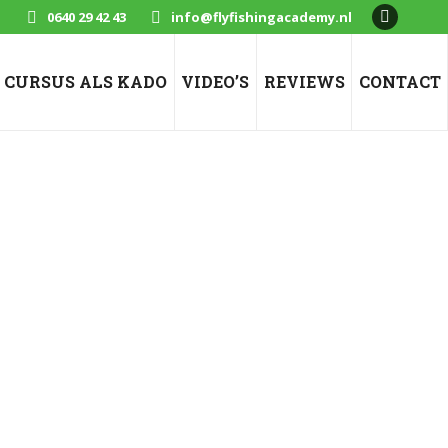
0640 29 42 43
info@flyfishingacademy.nl
Faceboo
page
opens
CURSUS ALS KADO
VIDEO’S
REVIEWS
CONTACT
in
new
window