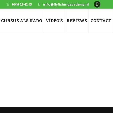
0640 29 42 43
info@flyfishingacademy.nl
Faceboo
page
opens
CURSUS ALS KADO
VIDEO’S
REVIEWS
CONTACT
in
new
window