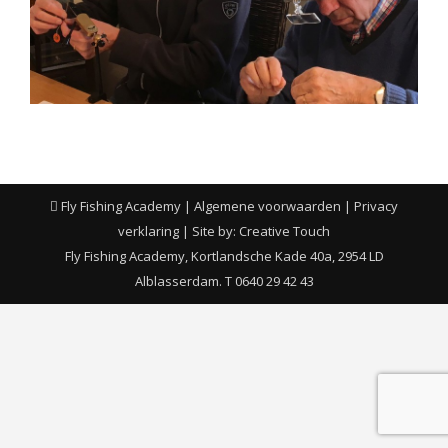
Fly Fishing Academy |
Algemene voorwaarden
|
Privacy
verklaring
| Site by:
Creative Touch
Fly Fishing Academy, Kortlandsche Kade 40a, 2954 LD
Alblasserdam. T 0640 29 42 43