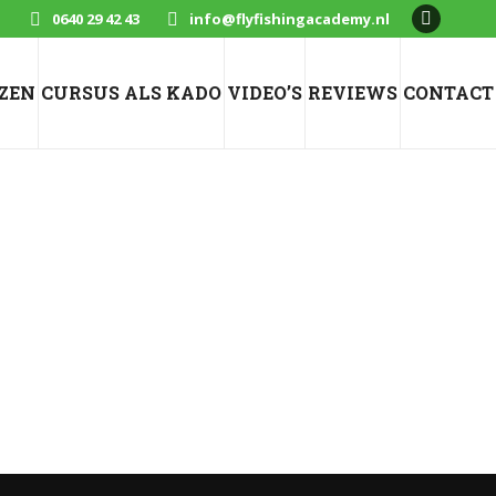
0640 29 42 43
info@flyfishingacademy.nl
Faceboo
page
opens
IZEN
CURSUS ALS KADO
VIDEO’S
REVIEWS
CONTACT
in
new
window