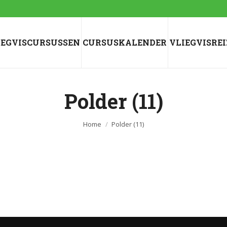
IEGVISCURSUSSEN
CURSUSKALENDER
VLIEGVISRE
Polder (11)
Je bent hier:
Home
Polder (11)