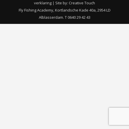
verklaring
| Site by:
Creative Touch
Fly Fishing Academy, Kortlandsche Kade 40a, 2954 LD
Alblasserdam. T 0640 29 42 43