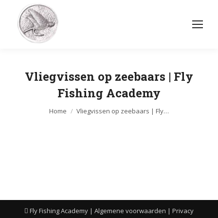
Vliegvissen op zeebaars | Fly
Fishing Academy
Je bent hier:
Home
Vliegvissen op zeebaars | Fly…
Fly Fishing Academy |
Algemene voorwaarden
|
Privacy