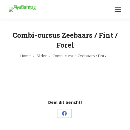
Combi-cursus Zeebaars / Fint /
Forel
Je bent hier:
Home
Slider
Combi-cursus Zeebaars / Fint /…
Deel dit bericht!
Share
on