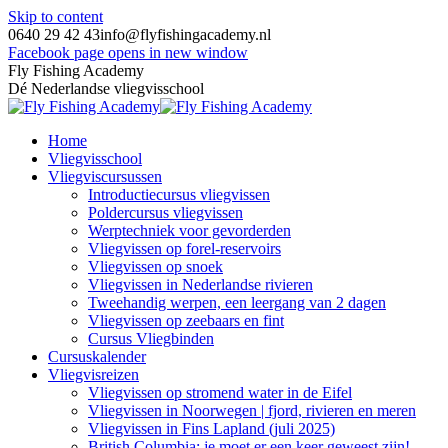
Skip to content
0640 29 42 43
info@flyfishingacademy.nl
Facebook page opens in new window
Fly Fishing Academy
Dé Nederlandse vliegvisschool
Home
Vliegvisschool
Vliegviscursussen
Introductiecursus vliegvissen
Poldercursus vliegvissen
Werptechniek voor gevorderden
Vliegvissen op forel-reservoirs
Vliegvissen op snoek
Vliegvissen in Nederlandse rivieren
Tweehandig werpen, een leergang van 2 dagen
Vliegvissen op zeebaars en fint
Cursus Vliegbinden
Cursuskalender
Vliegvisreizen
Vliegvissen op stromend water in de Eifel
Vliegvissen in Noorwegen | fjord, rivieren en meren
Vliegvissen in Fins Lapland (juli 2025)
British Columbia: je moet er een keer geweest zijn!