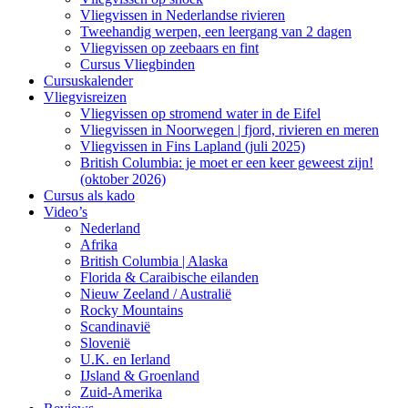
Vliegvissen in Nederlandse rivieren
Tweehandig werpen, een leergang van 2 dagen
Vliegvissen op zeebaars en fint
Cursus Vliegbinden
Cursuskalender
Vliegvisreizen
Vliegvissen op stromend water in de Eifel
Vliegvissen in Noorwegen | fjord, rivieren en meren
Vliegvissen in Fins Lapland (juli 2025)
British Columbia: je moet er een keer geweest zijn!
(oktober 2026)
Cursus als kado
Video’s
Nederland
Afrika
British Columbia | Alaska
Florida & Caraibische eilanden
Nieuw Zeeland / Australië
Rocky Mountains
Scandinavië
Slovenië
U.K. en Ierland
IJsland & Groenland
Zuid-Amerika