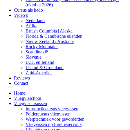
(oktober 2026)
Cursus als kado
Video’s
Nederland
Afrika
British Columbia | Alaska
Florida & Caraibische eilanden
Nieuw Zeeland / Australië
Rocky Mountains
Scandinavië
Slovenië
U.K. en Ierland
IJsland & Groenland
Zuid-Amerika
Reviews
Contact
Home
Vliegvisschool
Vliegviscursussen
Introductiecursus vliegvissen
Poldercursus vliegvissen
Werptechniek voor gevorderden
Vliegvissen op forel-reservoirs
Vliegvissen op snoek