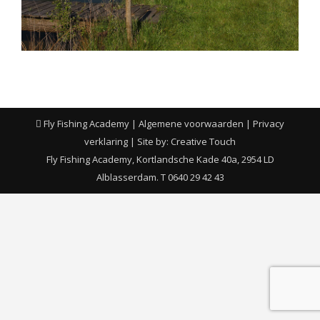
Fly Fishing Academy |
Algemene voorwaarden
|
Privacy
verklaring
| Site by:
Creative Touch
Fly Fishing Academy, Kortlandsche Kade 40a, 2954 LD
Alblasserdam. T 0640 29 42 43