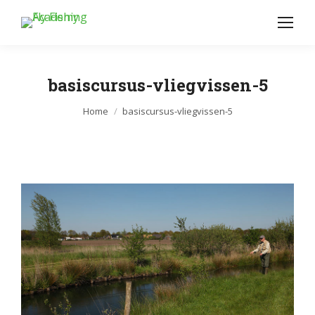
basiscursus-vliegvissen-5
Je bent hier:
Home
basiscursus-vliegvissen-5