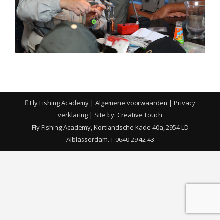
Fly Fishing Academy |
Algemene voorwaarden
|
Privacy
verklaring
| Site by:
Creative Touch
Fly Fishing Academy, Kortlandsche Kade 40a, 2954 LD
Alblasserdam. T 0640 29 42 43