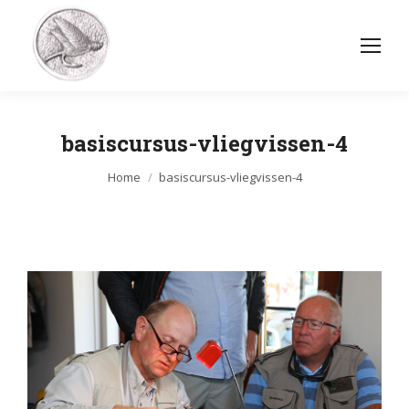
basiscursus-vliegvissen-4
Je bent hier:
Home
basiscursus-vliegvissen-4